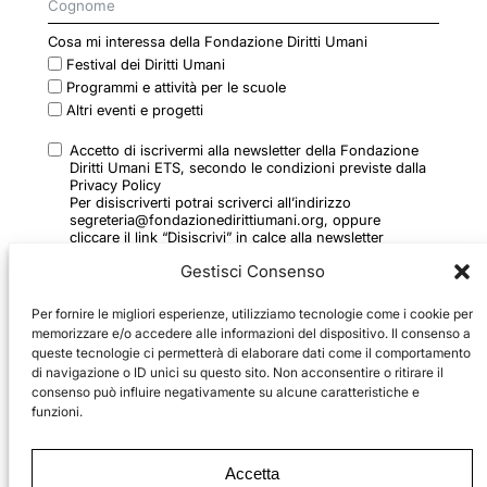
Cosa mi interessa della Fondazione Diritti Umani
Festival dei Diritti Umani
Programmi e attività per le scuole
Altri eventi e progetti
Accetto di iscrivermi alla newsletter della Fondazione
Diritti Umani ETS, secondo le condizioni previste dalla
Privacy Policy
Per disiscriverti potrai scriverci all’indirizzo
segreteria@fondazionedirittiumani.org, oppure
cliccare il link “Disiscrivi” in calce alla newsletter
ricevuta
Gestisci Consenso
Per fornire le migliori esperienze, utilizziamo tecnologie come i cookie per
memorizzare e/o accedere alle informazioni del dispositivo. Il consenso a
queste tecnologie ci permetterà di elaborare dati come il comportamento
di navigazione o ID unici su questo sito. Non acconsentire o ritirare il
consenso può influire negativamente su alcune caratteristiche e
ISCRIVITI
funzioni.
2024 © Fondazione Diritti Umani ETS
Accetta
via Ulderico Ollearo, 5