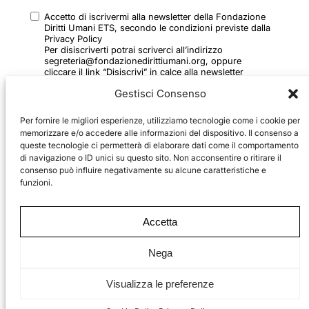
Accetto di iscrivermi alla newsletter della Fondazione
Diritti Umani ETS, secondo le condizioni previste dalla
Privacy Policy
Per disiscriverti potrai scriverci all’indirizzo
segreteria@fondazionedirittiumani.org, oppure
cliccare il link “Disiscrivi” in calce alla newsletter
ricevuta
Gestisci Consenso
Per fornire le migliori esperienze, utilizziamo tecnologie come i cookie per
memorizzare e/o accedere alle informazioni del dispositivo. Il consenso a
queste tecnologie ci permetterà di elaborare dati come il comportamento
di navigazione o ID unici su questo sito. Non acconsentire o ritirare il
consenso può influire negativamente su alcune caratteristiche e
ISCRIVITI
funzioni.
2024 © Fondazione Diritti Umani ETS
Accetta
via Ulderico Ollearo, 5
20155 Milano, Italia
Nega
Privacy Policy
Cookie Policy
Visualizza le preferenze