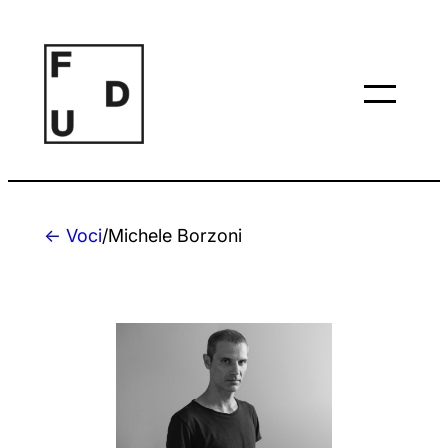
Vai
al
contenuto
← Voci
/
Michele Borzoni