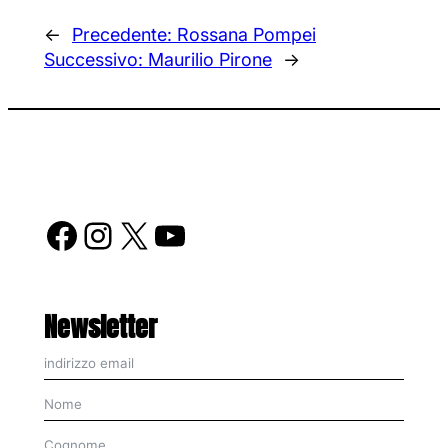
←
Precedente:
Rossana Pompei
Successivo:
Maurilio Pirone
→
Facebook
Instagram
X
YouTube
Newsletter