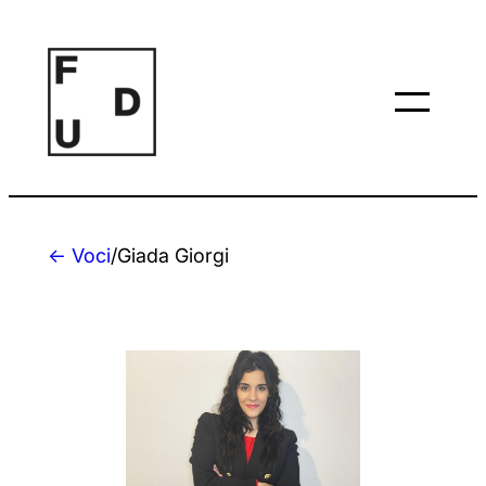
Vai
al
contenuto
← Voci
/
Giada Giorgi